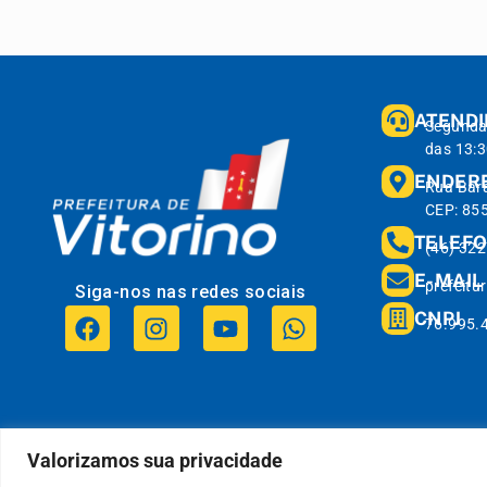
ATEND
Segunda 
das 13:3
ENDER
Rua Bar
CEP: 85
TELEF
(46) 322
E-MAIL
prefeitu
Siga-nos nas redes sociais
CNPJ
76.995.
Prefeitura Municipal da Vitorino.
Todos os direitos reservados a
Valorizamos sua privacidade