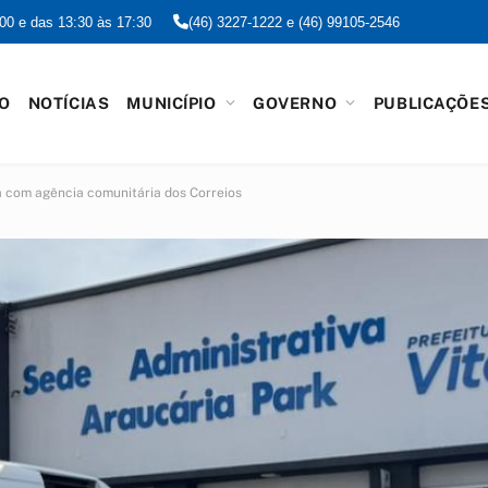
:00 e das 13:30 às 17:30
(46) 3227-1222 e (46) 99105-2546
IO
NOTÍCIAS
MUNICÍPIO
GOVERNO
PUBLICAÇÕE
a com agência comunitária dos Correios