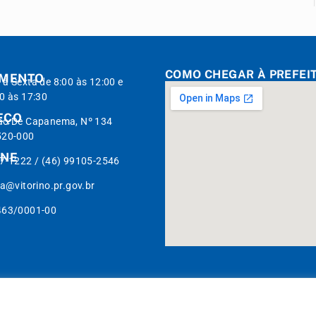
COMO CHEGAR À PREFEI
IMENTO
à Sexta de 8:00 às 12:00 e
0 às 17:30
EÇO
ão De Capanema, Nº 134
520-000
ONE
7-1222 / (46) 99105-2546
ra@vitorino.pr.gov.br
463/0001-00
Mapa do Site
Acessar Área 