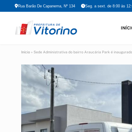
Rua Barão De Capanema, Nº 134
Seg. a sext. de 8:00 às 12
INÍC
Início
»
Sede Administrativa do bairro Araucária Park é inaugurad