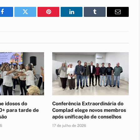
Facebook
Twitter
Pinterest
LinkedIn
Tumblr
E-
mail
e idosos do
Conferência Extraordinária do
0+ para tarde de
Complad elege novos membros
são
após unificação de conselhos
26
17 de julho de 2026