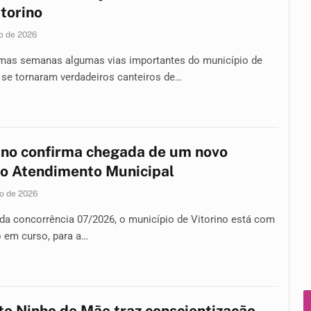
torino
o de 2026
imas semanas algumas vias importantes do município de
 se tornaram verdadeiros canteiros de…
ino confirma chegada de um novo
o Atendimento Municipal
o de 2026
da concorrência 07/2026, o município de Vitorino está com
o em curso, para a…
to Ninho de Mãe traz conscientização