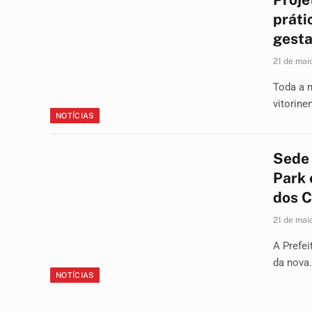
práti
gesta
21 de mai
Toda a n
vitorin
NOTÍCIAS
Sede 
Park 
dos C
21 de mai
A Prefei
da nova
NOTÍCIAS