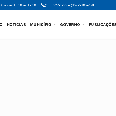
:00 e das 13:30 às 17:30
(46) 3227-1222 e (46) 99105-2546
IO
NOTÍCIAS
MUNICÍPIO
GOVERNO
PUBLICAÇÕE