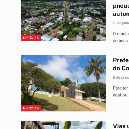
pneus
auto
12 de jun
O municí
NOTÍCIAS
de bens 
Prefe
do Co
8 de junh
Para ter
aqui ou
NOTÍCIAS
Vias 