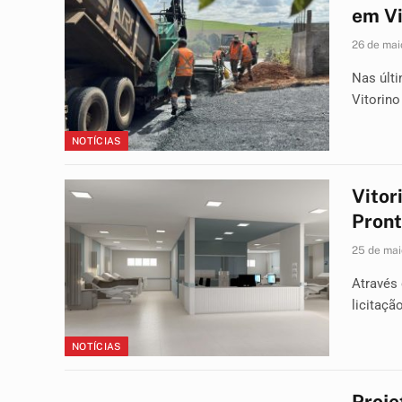
em Vi
26 de mai
Nas últ
Vitorino
NOTÍCIAS
Vitor
Pront
25 de mai
Através 
licitaçã
NOTÍCIAS
Proje