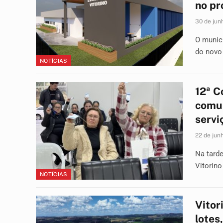
no pr
30 de jun
O municí
do novo
NOTÍCIAS
12ª C
comun
servi
22 de jun
Na tarde
Vitorino
NOTÍCIAS
Vitor
lotes