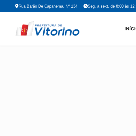
Rua Barão De Capanema, Nº 134
Seg. a sext. de 8:00 às 12
INÍC